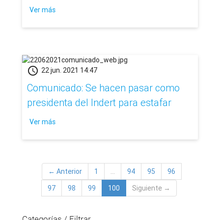
Ver más
schedule
22 jun. 2021 14:47
Comunicado: Se hacen pasar como
presidenta del Indert para estafar
Ver más
← Anterior
1
…
94
95
96
97
98
99
100
Siguiente →
Categorías / Filtrar