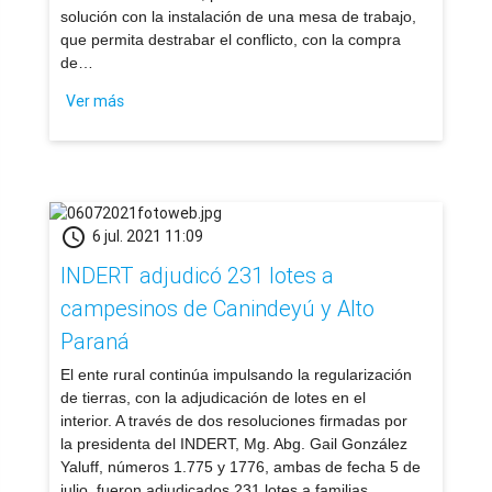
solución con la instalación de una mesa de trabajo,
que permita destrabar el conflicto, con la compra
de…
Ver más
schedule
6 jul. 2021 11:09
INDERT adjudicó 231 lotes a
campesinos de Canindeyú y Alto
Paraná
​El ente rural continúa impulsando la regularización
de tierras, con la adjudicación de lotes en el
interior. A través de dos resoluciones firmadas por
la presidenta del INDERT, Mg. Abg. Gail González
Yaluff, números 1.775 y 1776, ambas de fecha 5 de
julio, fueron adjudicados 231 lotes a familias…