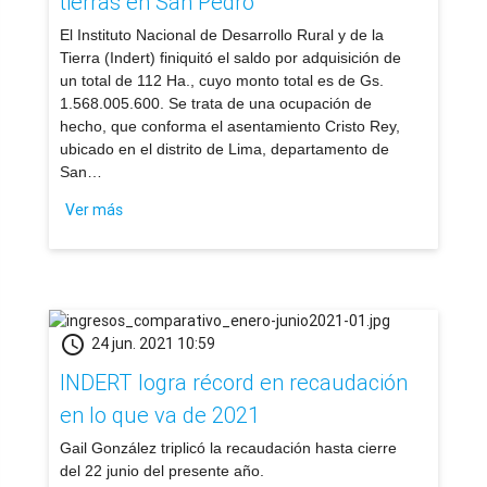
tierras en San Pedro
El Instituto Nacional de Desarrollo Rural y de la
Tierra (Indert) finiquitó el saldo por adquisición de
un total de 112 Ha., cuyo monto total es de Gs.
1.568.005.600. Se trata de una ocupación de
hecho, que conforma el asentamiento Cristo Rey,
ubicado en el distrito de Lima, departamento de
San…
Ver más
schedule
24 jun. 2021 10:59
INDERT logra récord en recaudación
en lo que va de 2021
Gail González triplicó la recaudación hasta cierre
del 22 junio del presente año.