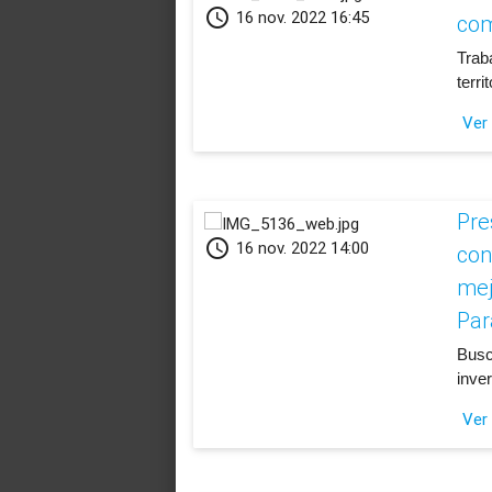
schedule
16 nov. 2022 16:45
com
Trab
terri
Ver
​Pr
schedule
16 nov. 2022 14:00
con
mej
Par
Busca
inve
Ver