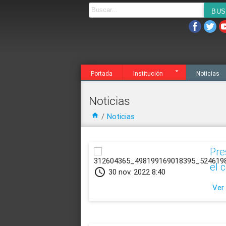
Noticias
Agenda
Servicios
Transparen
Portada
Institución
Noticias
Noticias
home
/
Noticias
​Pr
el 
schedule
30 nov. 2022 8:40
Ver