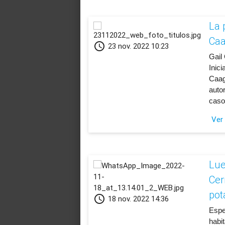
La 
Caa
schedule
23 nov. 2022 10:23
Gail 
Inic
Caag
autor
caso
Ver
Lue
Cer
pot
schedule
18 nov. 2022 14:36
Espe
habit