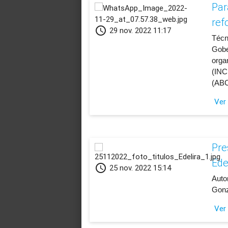
Par
ref
schedule
29 nov. 2022 11:17
Técn
Gobe
orga
(INC
(ABC
Ver
Pre
Ede
schedule
25 nov. 2022 15:14
​Auto
Gonz
Ver