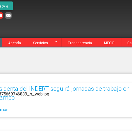
cia
MECIP-
Galería
Contacto
Agenda
Servicios
Transparencia
MECIP-
Ga
esidenta del INDERT seguirá jornadas de trabajo en
campo
 más