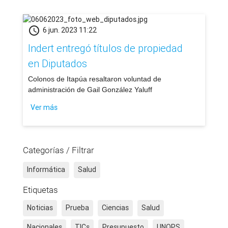
schedule
6 jun. 2023 11:22
Indert entregó títulos de propiedad
en Diputados
​Colonos de Itapúa resaltaron voluntad de
administración de Gail González Yaluff
Ver más
Categorías / Filtrar
Informática
Salud
Etiquetas
Noticias
Prueba
Ciencias
Salud
Nacionales
TICs
Presupuesto
UNOPS