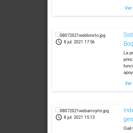
Ver
Sis
schedule
8 jul. 2021 17:56
Boq
​La 
princ
func
apoyo
Ver
Ind
schedule
8 jul. 2021 15:13
ges
​Gail