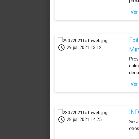
próx
Ver
Exi
schedule
29 jul. 2021 13:12
Min
Pres
culm
denu
Ver
IND
schedule
28 jul. 2021 14:25
Se a
otros