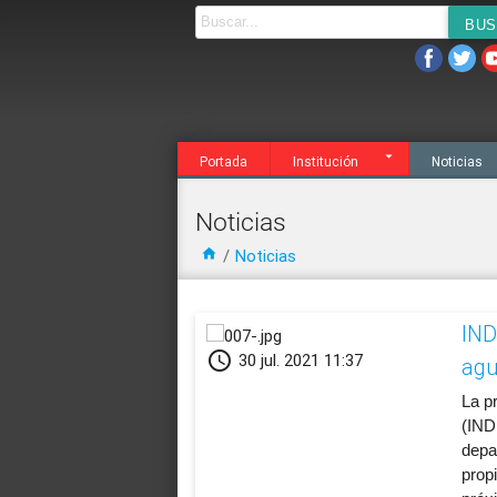
Noticias
Agenda
Servicios
Transparen
Portada
Institución
Noticias
Noticias
home
/
Noticias
IND
schedule
30 jul. 2021 11:37
agu
La pr
(IND
depa
propi