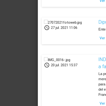
Ver
Dip
schedule
27 jul. 2021 11:06
Ente 
Ver
​IN
schedule
20 jul. 2021 15:37
a f
La p
mere
para
del 
Fran
Ver