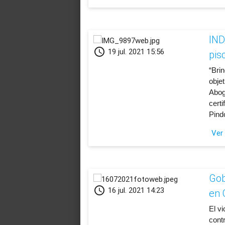
IND
schedule
19 jul. 2021 15:56
pis
“Bri
objet
Abog
cert
Pind
Ver
Gob
schedule
16 jul. 2021 14:23
en 
El v
cont