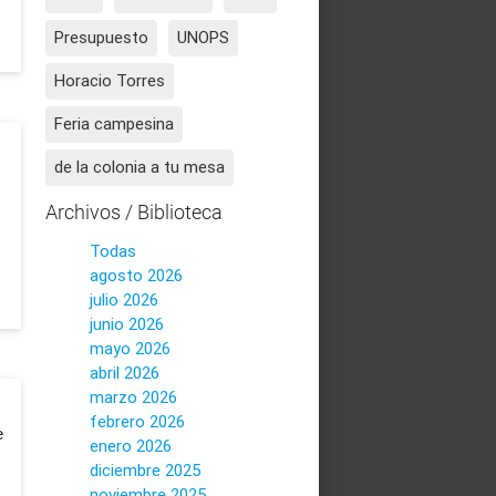
Presupuesto
UNOPS
Horacio Torres
Feria campesina
de la colonia a tu mesa
Archivos / Biblioteca
Todas
agosto 2026
julio 2026
junio 2026
mayo 2026
abril 2026
marzo 2026
febrero 2026
e
enero 2026
diciembre 2025
noviembre 2025