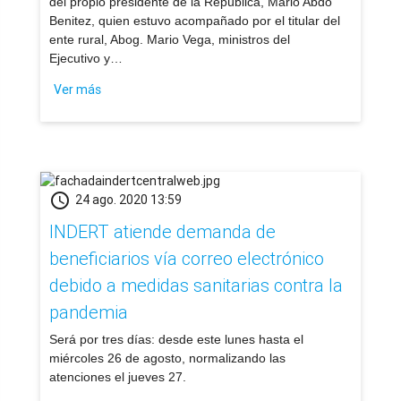
del propio presidente de la República, Mario Abdo
Benitez, quien estuvo acompañado por el titular del
ente rural, Abog. Mario Vega, ministros del
Ejecutivo y…
Ver más
schedule
24 ago. 2020 13:59
INDERT atiende demanda de
beneficiarios vía correo electrónico
debido a medidas sanitarias contra la
pandemia
​Será por tres días: desde este lunes hasta el
miércoles 26 de agosto, normalizando las
atenciones el jueves 27.