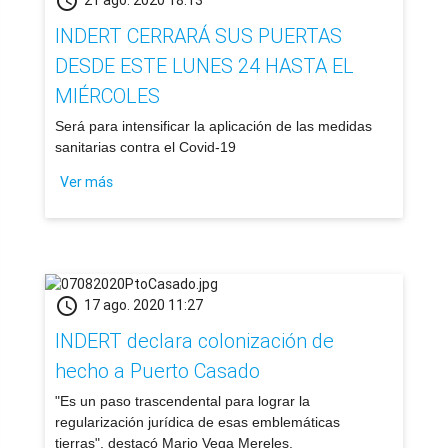
schedule
21 ago. 2020 18:13
INDERT CERRARÁ SUS PUERTAS
DESDE ESTE LUNES 24 HASTA EL
MIÉRCOLES
​Será para intensificar la aplicación de las medidas
sanitarias contra el Covid-19
Ver más
schedule
17 ago. 2020 11:27
INDERT declara colonización de
hecho a Puerto Casado
​"Es un paso trascendental para lograr la
regularización jurídica de esas emblemáticas
tierras", destacó Mario Vega Mereles.