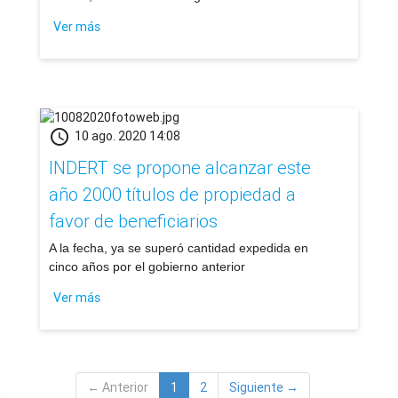
Ver más
schedule
10 ago. 2020 14:08
INDERT se propone alcanzar este
año 2000 títulos de propiedad a
favor de beneficiarios
​A la fecha, ya se superó cantidad expedida en
cinco años por el gobierno anterior
Ver más
← Anterior
1
2
Siguiente →