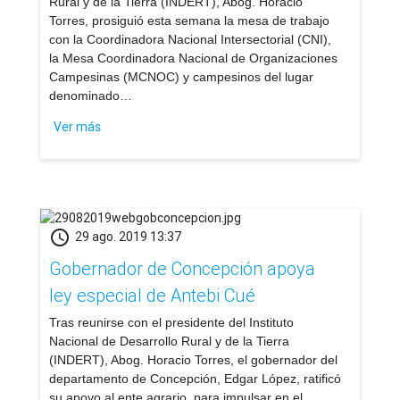
Rural y de la Tierra (INDERT), Abog. Horacio
Torres, prosiguió esta semana la mesa de trabajo
con la Coordinadora Nacional Intersectorial (CNI),
la Mesa Coordinadora Nacional de Organizaciones
Campesinas (MCNOC) y campesinos del lugar
denominado…
Ver más
schedule
29 ago. 2019 13:37
Gobernador de Concepción apoya
ley especial de Antebi Cué
​Tras reunirse con el presidente del Instituto
Nacional de Desarrollo Rural y de la Tierra
(INDERT), Abog. Horacio Torres, el gobernador del
departamento de Concepción, Edgar López, ratificó
su apoyo al ente agrario, para impulsar en el