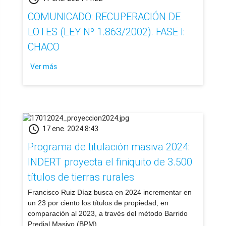
COMUNICADO: RECUPERACIÓN DE
LOTES (LEY Nº 1.863/2002). FASE I:
CHACO
Ver más
schedule
17 ene. 2024 8:43
Programa de titulación masiva 2024:
INDERT proyecta el finiquito de 3.500
títulos de tierras rurales
​Francisco Ruiz Díaz busca en 2024 incrementar en
un 23 por ciento los títulos de propiedad, en
comparación al 2023, a través del método Barrido
Predial Masivo (BPM).