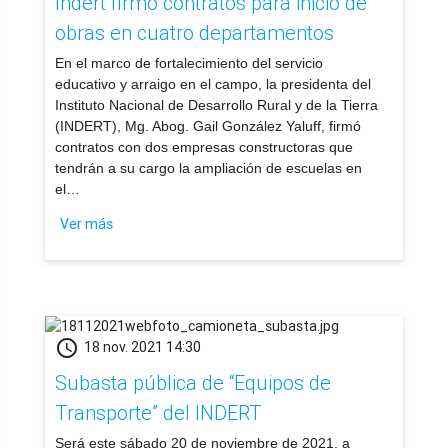
Indert firmó contratos para inicio de
obras en cuatro departamentos
En el marco de fortalecimiento del servicio
educativo y arraigo en el campo, la presidenta del
Instituto Nacional de Desarrollo Rural y de la Tierra
(INDERT), Mg. Abog. Gail González Yaluff, firmó
contratos con dos empresas constructoras que
tendrán a su cargo la ampliación de escuelas en
el…
Ver más
schedule
18 nov. 2021 14:30
Subasta pública de “Equipos de
Transporte” del INDERT
​Será este sábado 20 de noviembre de 2021, a