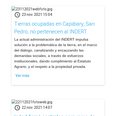
schedule
23 nov. 2021 15:04
Tierras ocupadas en Capiibary, San
Pedro, no pertenecen al INDERT
​La actual administración del INDERT impulsa
solución a la problemática de la tierra, en el marco
del diálogo, canalizando y encauzando las
demandas sociales, a través de esfuerzos
institucionales, dando cumplimiento al Estatuto
Agrario, y el respeto a la propiedad privada.
Ver más
schedule
22 nov. 2021 14:07