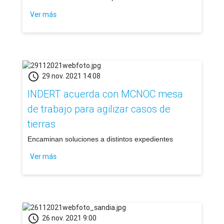
Ver más
schedule
29 nov. 2021 14:08
INDERT acuerda con MCNOC mesa
de trabajo para agilizar casos de
tierras
Encaminan soluciones a distintos expedientes
Ver más
schedule
26 nov. 2021 9:00