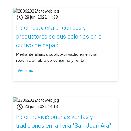
schedule
28 jun. 2022 11:38
Indert capacita a técnicos y
productores de sus colonias en el
cultivo de papas
​Mediante alianza público-privada, ente rural
reactiva el rubro de consumo y renta
Ver más
schedule
23 jun. 2022 14:18
Indert revivió buenas ventas y
tradiciones en la feria "San Juan Ára"