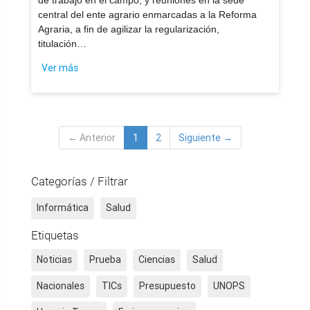
de trabajo en el campo, y reuniones en la sede
central del ente agrario enmarcadas a la Reforma
Agraria, a fin de agilizar la regularización,
titulación…
Ver más
← Anterior
1
2
Siguiente →
Categorías / Filtrar
Informática
Salud
Etiquetas
Noticias
Prueba
Ciencias
Salud
Nacionales
TICs
Presupuesto
UNOPS