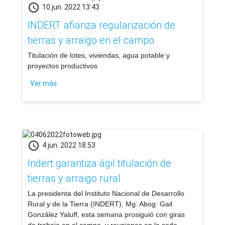
schedule
10 jun. 2022 13:43
INDERT afianza regularización de
tierras y arraigo en el campo
​Titulación de lotes, viviendas, agua potable y
proyectos productivos
Ver más
schedule
4 jun. 2022 18:53
Indert garantiza ágil titulación de
tierras y arraigo rural
​La presidenta del Instituto Nacional de Desarrollo
Rural y de la Tierra (INDERT), Mg. Abog. Gail
González Yaluff, esta semana prosiguió con giras