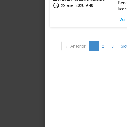
Benef
schedule
22 ene. 2020 9:40
insti
Ver
← Anterior
1
2
3
Sig