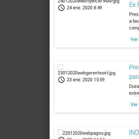
Ex 
schedule
24 ene. 2020 8:49
Pres
a fa
comp
Ver
Pre
par
schedule
23 ene. 2020 15:59
​Dur
extr
Ver
IND