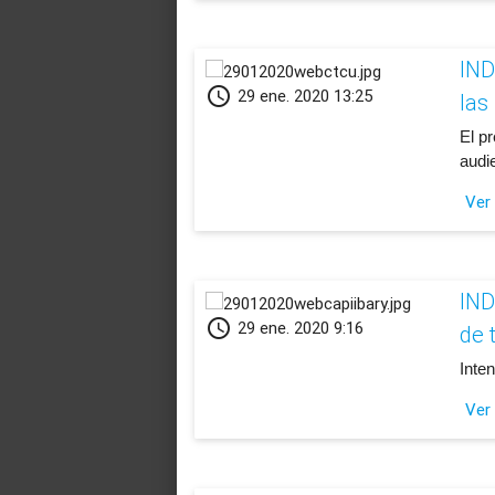
IND
schedule
29 ene. 2020 13:25
las
​El 
audie
Ver
IND
schedule
29 ene. 2020 9:16
de 
​Int
Ver