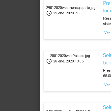
Pre
log
schedule
29 ene. 2020 7:06
​Res
sist
Ver
Sol
schedule
28 ene. 2020 13:05
ben
​Pres
68.0
Ver
Sol