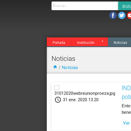
Noticias
Agenda
Servicios
Transparen
Portada
Institución
Noticias
Noticias
home
/
Noticias
IND
pob
schedule
31 ene. 2020 13:20
​Ente
bene
Ver