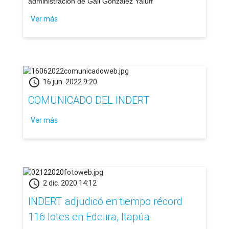
administración de Gail González Yaluff
Ver más
schedule
16 jun. 2022 9:20
COMUNICADO DEL INDERT
Ver más
schedule
2 dic. 2020 14:12
INDERT adjudicó en tiempo récord
116 lotes en Edelira, Itapúa