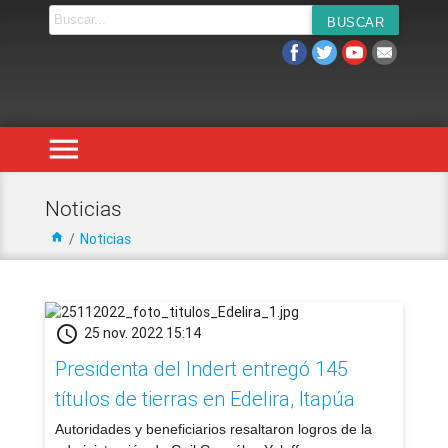
menu
Noticias
home
/
Noticias
schedule
25 nov. 2022 15:14
Presidenta del Indert entregó 145
títulos de tierras en Edelira, Itapúa
​Autoridades y beneficiarios resaltaron logros de la