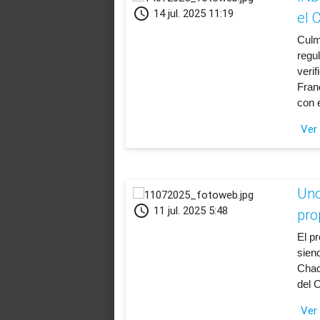
schedule
14 jul. 2025 11:19
el 
​Cul
regu
veri
Fran
con 
Ver
Uno
schedule
11 jul. 2025 5:48
pro
​El 
siend
Chac
del 
Ver