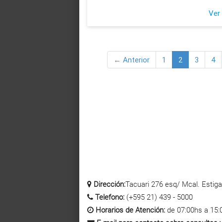
Ver
← Anterior
1
2
3
4
Dirección:
Tacuari 276 esq/ Mcal. Estigar
Telefono:
(+595 21) 439 - 5000
Horarios de Atención:
de 07:00hs a 15: