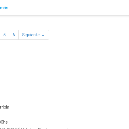
 más
5
6
Siguiente →
ribia
00hs