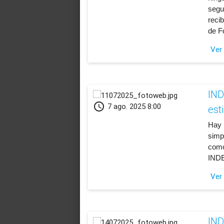
segu
recib
de F
Ver
IND
schedule
7 ago. 2025 8:00
est
​Hay 
simpl
como
INDE
Ver
IND