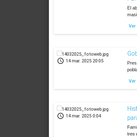
​El 
masi
Ver
Gob
schedule
14 mar. 2025 20:05
​Pre
pobl
Ver
His
schedule
14 mar. 2025 0:04
par
​Fam
tres