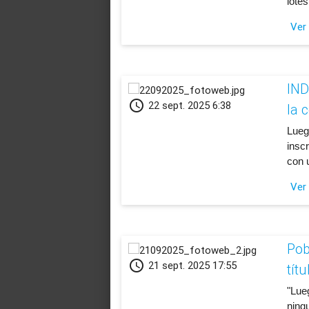
lote
Ver
IND
schedule
22 sept. 2025 6:38
la 
​Lueg
insc
con u
Ver
Pob
schedule
21 sept. 2025 17:55
tít
​"Lu
ning