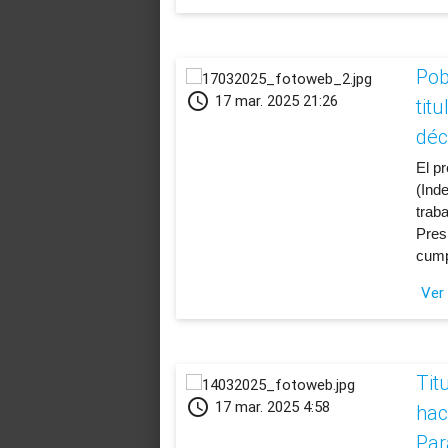
Pob
schedule
17 mar. 2025 21:26
tit
déc
​El p
(Ind
trab
Pres
cump
Ver
Tit
schedule
17 mar. 2025 4:58
hac
Par