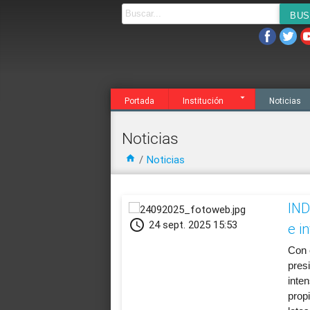
Noticias
Agenda
Servicios
Transparen
Portada
Institución
Noticias
Noticias
home
/
Noticias
IND
schedule
24 sept. 2025 15:53
e i
​Con 
pres
inten
propi