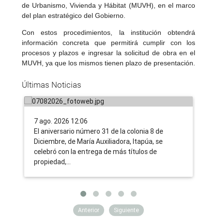
de Urbanismo, Vivienda y Hábitat (MUVH), en el marco
del plan estratégico del Gobierno.
Con estos procedimientos, la institución obtendrá
información concreta que permitirá cumplir con los
Tras 31 años de lucha, familias
IN
procesos y plazos e ingresar la solicitud de obra en el
campesinas de Itapúa acceden a la
nu
MUVH, ya que los mismos tienen plazo de presentación.
tierra propia, gracias a la nueva
tr
Últimas Noticias
ruralidad impulsada por el Gobierno
co
7 ago. 2026 12:06
6 a
​El aniversario número 31 de la colonia 8 de
Uno
Diciembre, de María Auxiliadora, Itapúa, se
tra
celebró con la entrega de más títulos de
ent
propiedad,…
ent
Anterior
Siguiente