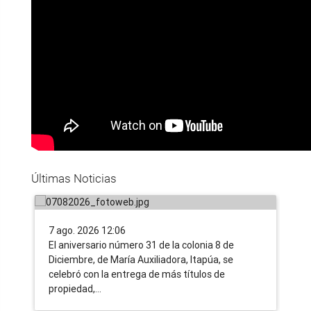
Tras 31 años de lucha, familias
IN
campesinas de Itapúa acceden a la
nu
tierra propia, gracias a la nueva
tr
Últimas Noticias
ruralidad impulsada por el Gobierno
co
7 ago. 2026 12:06
6 a
​El aniversario número 31 de la colonia 8 de
Uno
Diciembre, de María Auxiliadora, Itapúa, se
tra
celebró con la entrega de más títulos de
ent
propiedad,…
ent