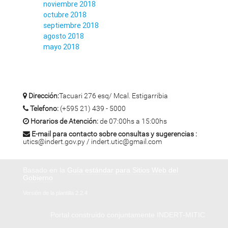
noviembre 2018
octubre 2018
septiembre 2018
agosto 2018
mayo 2018
Dirección:
Tacuari 276 esq/ Mcal. Estigarribia
Telefono:
(+595 21) 439 - 5000
Horarios de Atención:
de 07:00hs a 15:00hs
E-mail para contacto sobre consultas y sugerencias :
utics@indert.gov.py / indert.utic@gmail.com
Basado en la
Guía estándar para Sitios Web del
Gobierno
Versión de la plantilla 2.2.4
Portal construido conjuntamente INDERT-MITIC