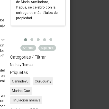
de María Auxiliadora,
transformación industr
Itapúa, se celebró con la
en las colonias del ent
entrega de más títulos de
rural se da con la
propiedad,…
coordinación de tarea
los
entre el Ministerio…
ojo
 se
ir,
Anterior
Siguiente
los
o”,
Categorías / Filtrar
No hay Temas
del
Etiquetas
 en
Canindeyú
Curuguaty
ral
Marina Cue
 un
Titulación masiva
pos
ber