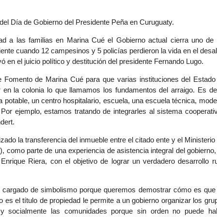
 del Día de Gobierno del Presidente Peña en Curuguaty.
dad a las familias en Marina Cué el Gobierno actual cierra uno de 
iente cuando 12 campesinos y 5 policías perdieron la vida en el desal
ó en el juicio político y destitución del presidente Fernando Lugo.
e Fomento de Marina Cué para que varias instituciones del Estado
 en la colonia lo que llamamos los fundamentos del arraigo. Es dec
a potable, un centro hospitalario, escuela, una escuela técnica, mode
Por ejemplo, estamos tratando de integrarles al sistema cooperativ
dert.
ado la transferencia del inmueble entre el citado ente y el Ministerio 
, como parte de una experiencia de asistencia integral del gobierno,
, Enrique Riera, con el objetivo de lograr un verdadero desarrollo ru
tar cargado de simbolismo porque queremos demostrar cómo es que
es el título de propiedad le permite a un gobierno organizar los gru
tica y socialmente las comunidades porque sin orden no puede ha