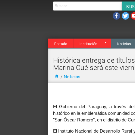
Noticias
Agenda
Servicios
Transparen
Portada
Institución
Noticias
Histórica entrega de títul
Marina Cué será este vier
home
/
Noticias
El Gobierno del Paraguay, a través del
histórico en la emblemática comunidad c
"San Óscar Romero", en el distrito de C
El Instituto Nacional de Desarrollo Rural 