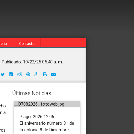
lería
Contacto
Tras 31 años de lucha,
familias campesinas de
INDERT y MIC
Publicado: 10/22/25 05:40:a. m.
Itapúa acceden a la
coordinan para que 
tierra propia, gracias a
nueva ruralidad inc
la nueva ruralidad
la transformación
impulsada por el
industrial en las
Últimas Noticias
Gobierno
colonias
cho
nia
7 ago. 2026 12:06
6 ago. 2026 11:51
​El aniversario número 31 de
Uno de los primeros
la colonia 8 de Diciembre,
abordajes para la
ros