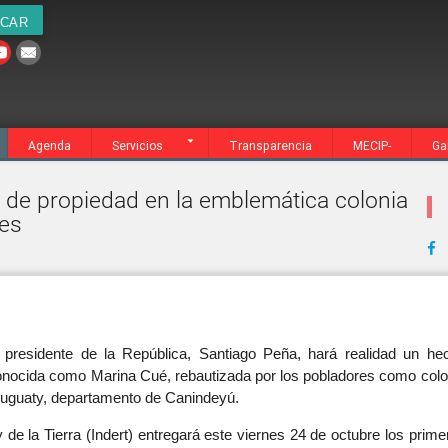
cia
MECIP-
Galería
Contacto
Agenda
Servicios
Transparencia
MECIP-
Ga
os de propiedad en la emblemática colonia
nes
 presidente de la República, Santiago Peña, hará realidad un he
onocida como Marina Cué, rebautizada por los pobladores como colo
uruguaty, departamento de Canindeyú.
y de la Tierra (Indert) entregará este viernes 24 de octubre los prime