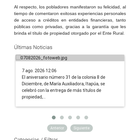
Al respecto, los pobladores manifestaron su felicidad, al
tiempo de comentaron exitosas experiencias personales
de acceso a créditos en entidades financieras, tanto
Tras 31 años de lucha, familias
IN
públicas como privadas, gracias a la garantía que les
campesinas de Itapúa acceden a la
nu
brinda el título de propiedad otorgado por el Ente Rural.
tierra propia, gracias a la nueva
tr
Últimas Noticias
ruralidad impulsada por el Gobierno
co
7 ago. 2026 12:06
6 a
​El aniversario número 31 de la colonia 8 de
Uno
Diciembre, de María Auxiliadora, Itapúa, se
tra
celebró con la entrega de más títulos de
ent
propiedad,…
ent
Anterior
Siguiente
Categorías / Filtrar