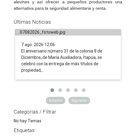
Tras 31 años de lucha, familias
IN
alevines y así ofrecer a pequeños productores una
campesinas de Itapúa acceden a la
nu
alternativa para la seguridad alimentaria y renta.
tierra propia, gracias a la nueva
tr
Últimas Noticias
ruralidad impulsada por el Gobierno
co
7 ago. 2026 12:06
6 a
​El aniversario número 31 de la colonia 8 de
Uno
Diciembre, de María Auxiliadora, Itapúa, se
tra
celebró con la entrega de más títulos de
ent
propiedad,…
ent
Anterior
Siguiente
Categorías / Filtrar
No hay Temas
Etiquetas