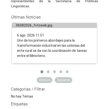
INDERT y MIC coordinan para que la
representantes de la Secretaría de Políticas
nueva ruralidad incluya la
Lingüísticas.
transformación industrial en las
Re
Últimas Noticias
colonias
ma
6 ago. 2026 11:51
5 a
Uno de los primeros abordajes para la
​El
transformación industrial en las colonias del
tra
ente rural se da con la coordinación de tareas
acc
entre el Ministerio…
do
Anterior
Siguiente
Categorías / Filtrar
No hay Temas
Etiquetas