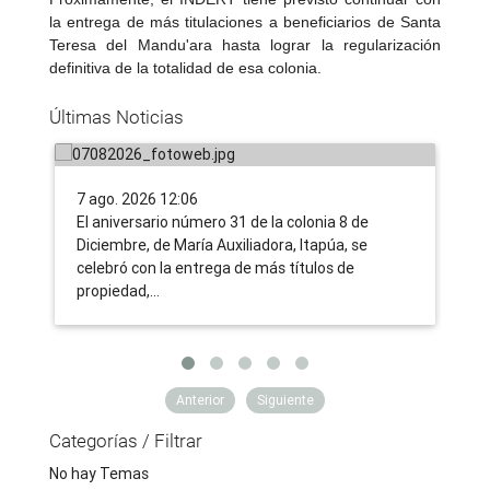
la entrega de más titulaciones a beneficiarios de Santa
Tras 31 años de lucha, familias
IN
Teresa del Mandu'ara hasta lograr la regularización
campesinas de Itapúa acceden a la
nu
definitiva de la totalidad de esa colonia.
tierra propia, gracias a la nueva
tr
Últimas Noticias
ruralidad impulsada por el Gobierno
co
7 ago. 2026 12:06
6 a
​El aniversario número 31 de la colonia 8 de
Uno
Diciembre, de María Auxiliadora, Itapúa, se
tra
celebró con la entrega de más títulos de
ent
propiedad,…
ent
Anterior
Siguiente
Categorías / Filtrar
No hay Temas