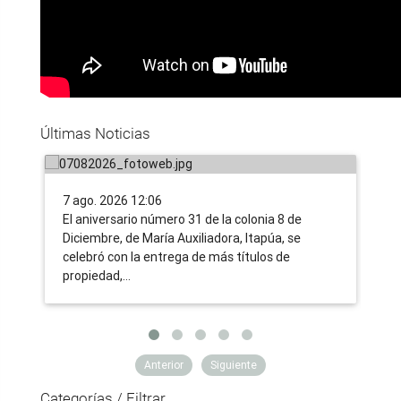
Tras 31 años de lucha, familias
IN
campesinas de Itapúa acceden a la
nu
tierra propia, gracias a la nueva
tr
Últimas Noticias
ruralidad impulsada por el Gobierno
co
7 ago. 2026 12:06
6 a
​El aniversario número 31 de la colonia 8 de
Uno
Diciembre, de María Auxiliadora, Itapúa, se
tra
celebró con la entrega de más títulos de
ent
propiedad,…
ent
Anterior
Siguiente
Categorías / Filtrar