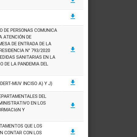
get_app
get_app
LO DE PERSONAS COMUNICA
A ATENCIÓN DE
MESA DE ENTRADA DE LA
get_app
ESIDENCIA N° 793/2020
EDIDAS SANITARIAS EN LA
O DE LA PANDEMIA DEL
get_app
DERT-MUV INCISO A) Y J)
DEPARTAMENTALES DEL
MINISTRATIVO EN LOS
get_app
ORMACIóN Y
RTAMENTOS QUE LOS
get_app
EN CONTAR CON LOS