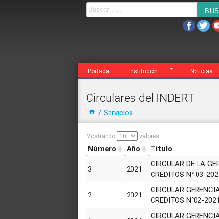
Noticias
Agenda
Servicios
Transparen
Portada
Institución
Noticias
Circulares del INDERT
home
/
Servicios
Mostrando
valores
Número
Año
Título
Número
Año
Título
CIRCULAR DE LA GE
3
2021
CREDITOS N° 03-202
CIRCULAR GERENCIA
2
2021
CREDITOS N°02-202
CIRCULAR GERENCIA