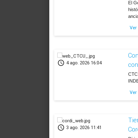
​El G
hist
anci
Ver
Con
schedule
4 ago. 2026 16:04
con
CTCU
INDE
Ver
Tie
schedule
3 ago. 2026 11:41
Cor