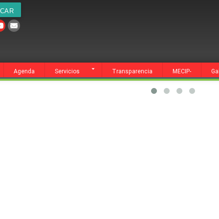
cia
MECIP-
Galería
Contacto
Agenda
Servicios
Transparencia
MECIP-
Ga