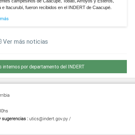
gentes campesinos de Caacupé, Tobatí, Arroyos y Esteros,
á e Itacurubí, fueron recibidos en el INDERT de Caacupé.
 más
Ver más noticias
s internos por departamento del INDERT
ribia
00hs
 sugerencias :
utics@indert.gov.py /