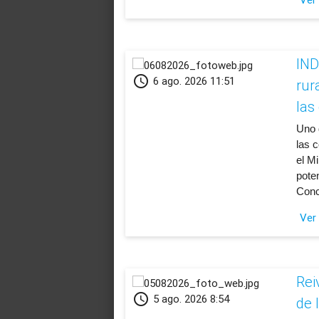
IND
schedule
6 ago. 2026 11:51
rur
las
Uno 
las c
el M
pote
Conc
Ver
Rei
schedule
5 ago. 2026 8:54
de l