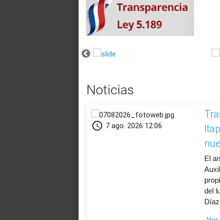
Noticias
Tra
schedule
7 ago. 2026 12:06
Ita
nue
​El 
Auxil
propi
del 
Díaz
Ver