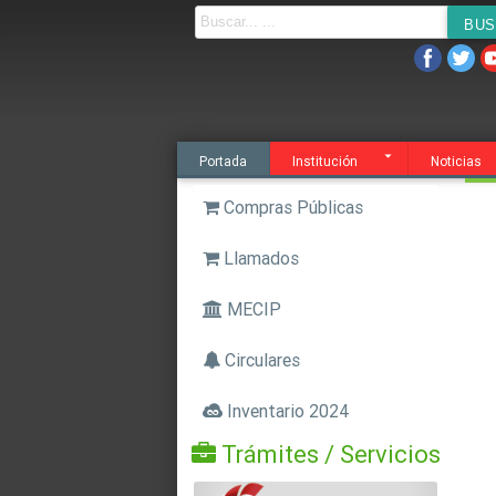
Noticias
Agenda
Servicios
Transparen
Portada
Institución
Noticias
Compras Públicas
Llamados
MECIP
Circulares
Inventario 2024
Trámites / Servicios