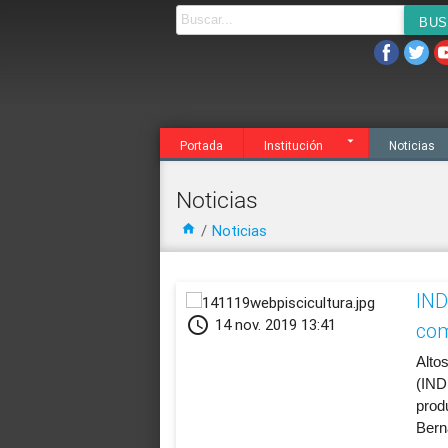
Noticias
Agenda
Servicios
Transparen
Portada
Institución
Noticias
Noticias
home
/
Noticias
IND
schedule
14 nov. 2019 13:41
com
​Alto
(IND
prod
Bern