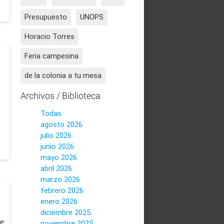
Presupuesto
UNOPS
Horacio Torres
Feria campesina
de la colonia a tu mesa
Archivos / Biblioteca
Todas
agosto 2026
julio 2026
junio 2026
mayo 2026
abril 2026
marzo 2026
febrero 2026
enero 2026
diciembre 2025
de
noviembre 2025