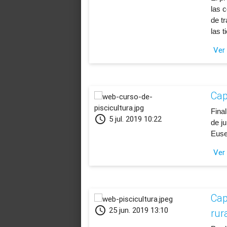
las 
de t
las 
Ver
Cap
​Fina
schedule
5 jul. 2019 10:22
de ju
Euse
Ver
Cap
schedule
25 jun. 2019 13:10
rur