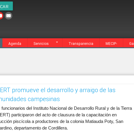
cia
MECIP-
Galería
Contacto
Agenda
Servicios
Transparencia
MECIP-
Ga
ERT promueve el desarrollo y arraigo de las
unidades campesinas
s funcionarios del Instituto Nacional de Desarrollo Rural y de la Tierra
ERT) participaron del acto de clausura de la capacitación en
ucción piscícola a productores de la colonia Matiauda Poty, San
ardino, departamento de Cordillera.