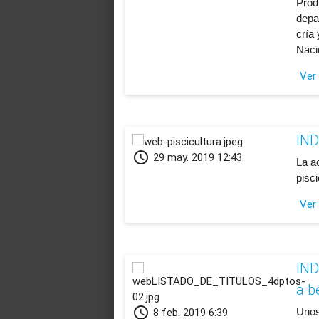
​Prod
depar
cría 
Naci
Ver
IND
schedule
29 may. 2019 12:43
​La a
pisci
Ver
IND
a b
schedule
8 feb. 2019 6:39
Unos